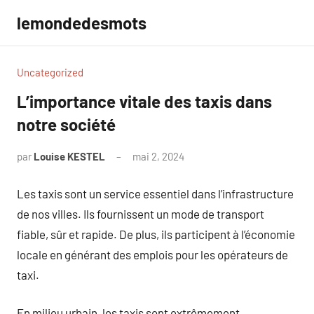
Aller
lemondedesmots
au
contenu
Uncategorized
L’importance vitale des taxis dans
notre société
par
Louise KESTEL
mai 2, 2024
Aucun
commentaire
Les taxis sont un service essentiel dans l’infrastructure
de nos villes. Ils fournissent un mode de transport
fiable, sûr et rapide. De plus, ils participent à l’économie
locale en générant des emplois pour les opérateurs de
taxi.
En milieu urbain, les taxis sont extrêmement