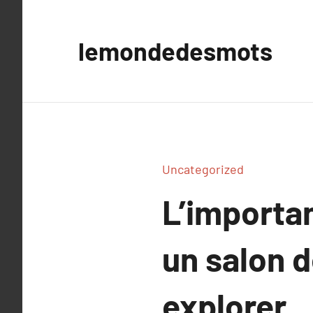
Aller
au
lemondedesmots
contenu
Uncategorized
L’importa
un salon d
explorer.