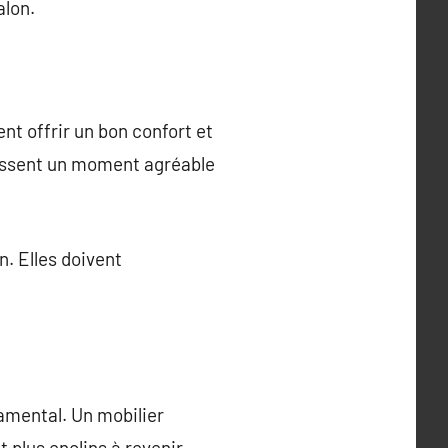
alon.
nt offrir un bon confort et
 passent un moment agréable
. Elles doivent
damental. Un mobilier
 plus enclins à revenir