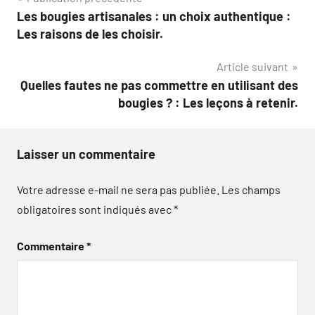
Navigation
Les bougies artisanales : un choix authentique :
de
Les raisons de les choisir.
l’article
Article suivant
Quelles fautes ne pas commettre en utilisant des
bougies ? : Les leçons à retenir.
Laisser un commentaire
Votre adresse e-mail ne sera pas publiée.
Les champs
obligatoires sont indiqués avec
*
Commentaire
*