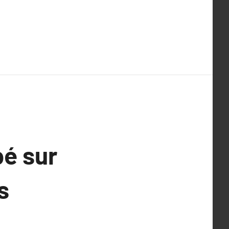
pé sur
s