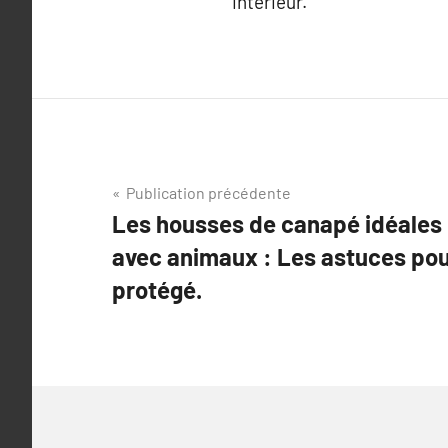
intérieur.
Navigation
Publication précédente
Les housses de canapé idéales 
de
avec animaux : Les astuces po
l’article
protégé.