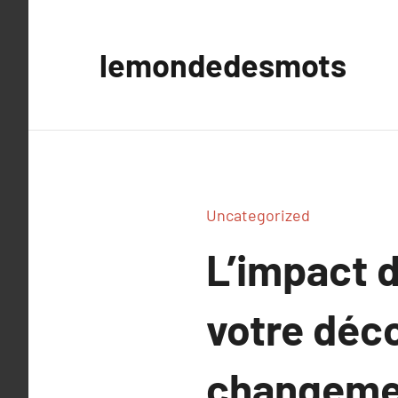
Aller
au
lemondedesmots
contenu
Uncategorized
L’impact 
votre déco
changemen