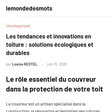
Aller
lemondedesmots
au
contenu
Uncategorized
Les tendances et innovations en
toiture : solutions écologiques et
durables
par
Louise KESTEL
juin 15, 2026
Aucun
commentaire
Le rôle essentiel du couvreur
dans la protection de votre toit
Le couvreur est un artisan spécialisé dans la
construction, la rénovation et l’entretien des toitures.