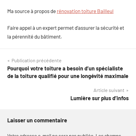
Ma source à propos de
rénovation toiture Bailleul
Faire appel à un expert permet d’assurer la sécurité et
la pérennité du bâtiment.
Navigation
Publication précédente
Pourquoi votre toiture a besoin d’un spécialiste
de
de la toiture qualifié pour une longévité maximale
l’article
Article suivant
Lumière sur plus d’infos
Laisser un commentaire
Votre adresse e-mail ne sera pas publiée.
Les champs