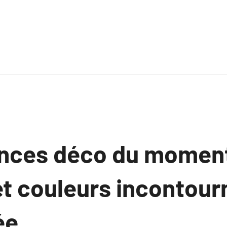
nces déco du moment 
et couleurs incontour
ée