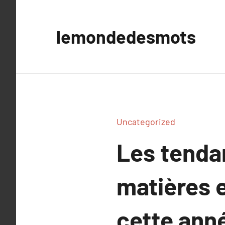
Aller
au
lemondedesmots
contenu
Uncategorized
Les tenda
matières 
cette ann