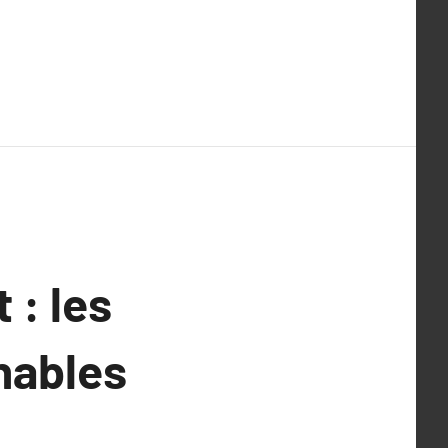
: les
nables