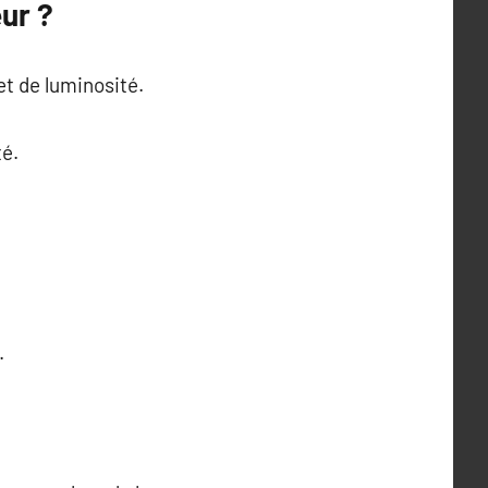
ur ?
et de luminosité.
té.
.