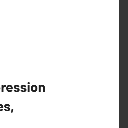
pression
es,