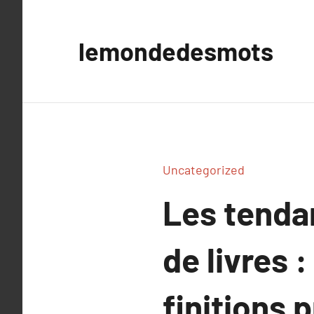
Aller
au
lemondedesmots
contenu
Uncategorized
Les tenda
de livres 
finitions