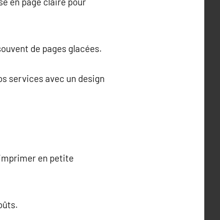
se en page claire pour
 souvent de pages glacées.
os services avec un design
 imprimer en petite
oûts.