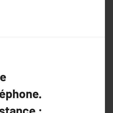
re
léphone.
stance :