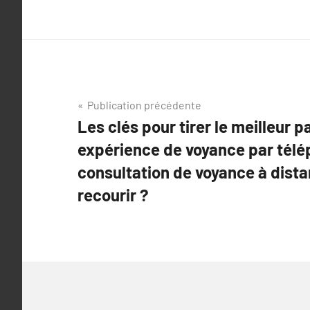
Navigation
Publication précédente
Les clés pour tirer le meilleur p
de
expérience de voyance par télé
l’article
consultation de voyance à dista
recourir ?