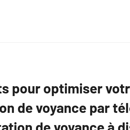
s pour optimiser vot
ion de voyance par té
ation de voyance à di