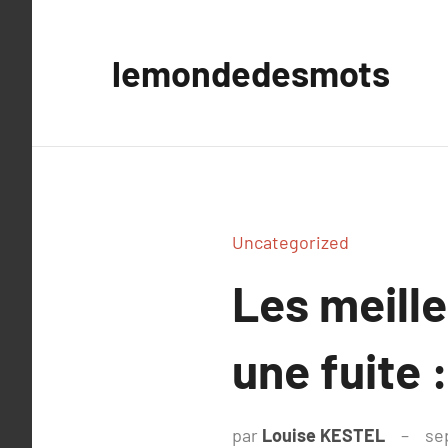
Aller
au
lemondedesmots
contenu
Uncategorized
Les meill
une fuite 
par
Louise KESTEL
se