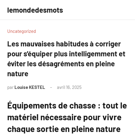
Aller
lemondedesmots
au
contenu
Uncategorized
Les mauvaises habitudes à corriger
pour s’équiper plus intelligemment et
éviter les désagréments en pleine
nature
par
Louise KESTEL
avril 16, 2025
Aucun
commentaire
Équipements de chasse : tout le
matériel nécessaire pour vivre
chaque sortie en pleine nature