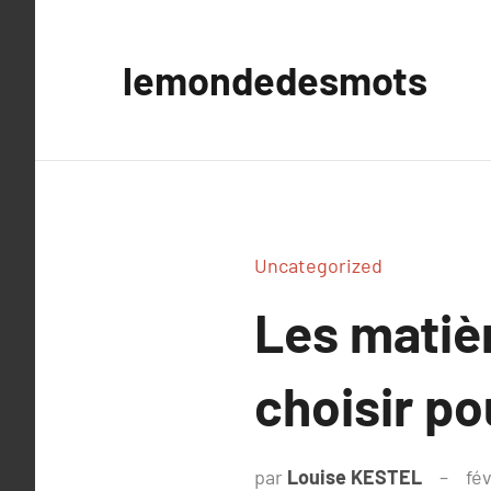
Aller
au
lemondedesmots
contenu
Uncategorized
Les matièr
choisir po
par
Louise KESTEL
fév