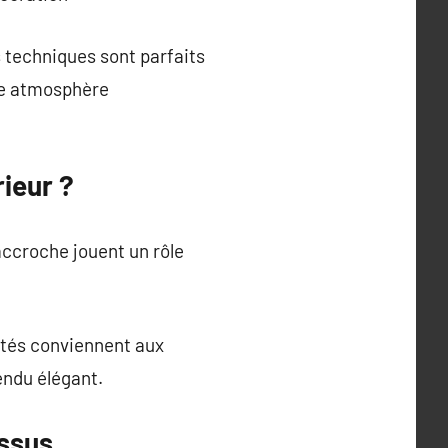
s techniques sont parfaits
une atmosphère
ieur ?
’accroche jouent un rôle
ustés conviennent aux
endu élégant.
issus