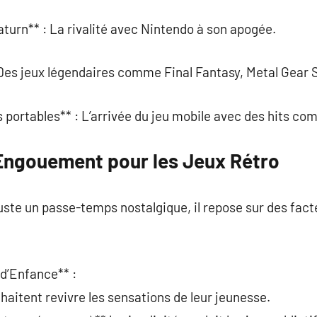
turn** : La rivalité avec Nintendo à son apogée.
: Des jeux légendaires comme Final Fantasy, Metal Gear 
portables** : L’arrivée du jeu mobile avec des hits c
’Engouement pour les Jeux Rétro
uste un passe-temps nostalgique, il repose sur des facteu
 d’Enfance** :
aitent revivre les sensations de leur jeunesse.