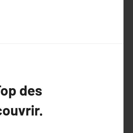
 Top des
ouvrir.