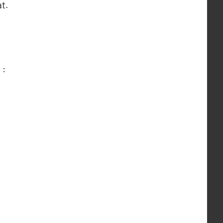
t.
 :