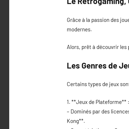
Le Rétrogaming, 
Grâce à la passion des joue
modernes.
Alors, prêt à découvrir le
Les Genres de Je
Certains types de jeux son
1. **Jeux de Plateforme** 
– Dominés par des licenc
Kong**.