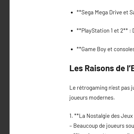
**Sega Mega Drive et Sa
**PlayStation 1 et 2** 
**Game Boy et consoles 
Les Raisons de l
Le rétrogaming n’est pas j
joueurs modernes.
1. **La Nostalgie des Jeux
– Beaucoup de joueurs souh