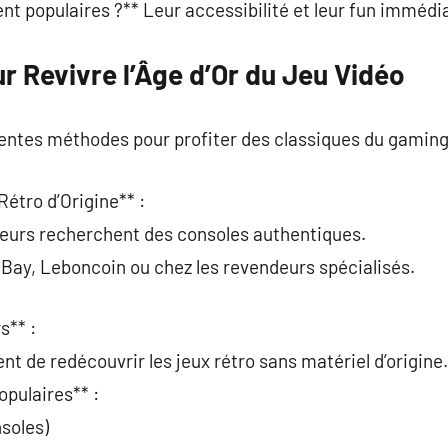
nt populaires ?** Leur accessibilité et leur fun immédia
r Revivre l’Âge d’Or du Jeu Vidéo
férentes méthodes pour profiter des classiques du gaming
Rétro d’Origine** :
eurs recherchent des consoles authentiques.
 eBay, Leboncoin ou chez les revendeurs spécialisés.
s** :
t de redécouvrir les jeux rétro sans matériel d’origine.
pulaires** :
soles)