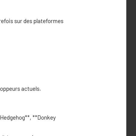
trefois sur des plateformes
loppeurs actuels.
e Hedgehog**, **Donkey