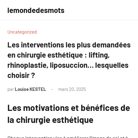
Aller
lemondedesmots
au
contenu
Uncategorized
Les interventions les plus demandées
en chirurgie esthétique : lifting,
rhinoplastie, liposuccion… lesquelles
choisir ?
par
Louise KESTEL
mars 20, 2025
Aucun
commentaire
Les motivations et bénéfices de
la chirurgie esthétique
Chaque intervention vise à améliorer l’image de soi et à