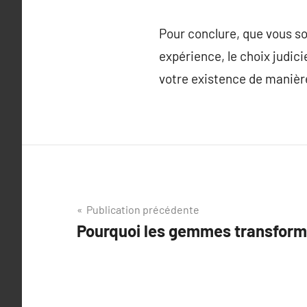
Pour conclure, que vous so
expérience, le choix judic
votre existence de manière
Navigation
Publication précédente
Pourquoi les gemmes transforme
de
l’article