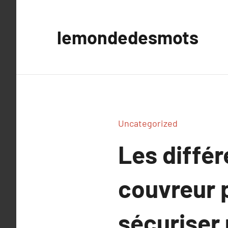
Aller
au
lemondedesmots
contenu
Uncategorized
Les diffé
couvreur p
sécuriser 