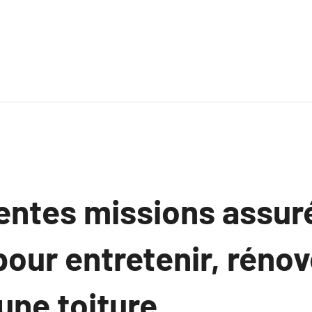
rentes missions assur
our entretenir, rénov
une toiture