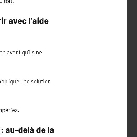
 toit.
ir avec l’aide
n avant qu’ils ne
applique une solution
mpéries.
 au-delà de la