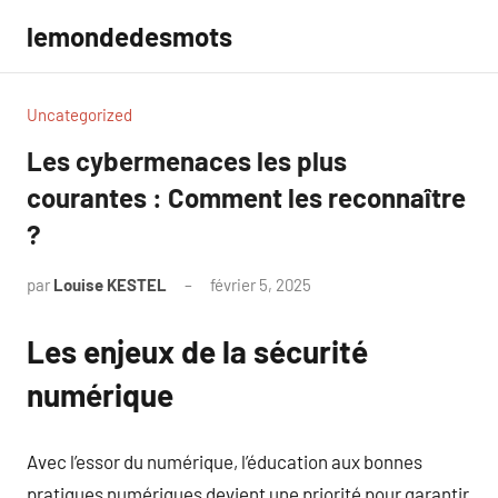
Aller
lemondedesmots
au
contenu
Uncategorized
Les cybermenaces les plus
courantes : Comment les reconnaître
?
par
Louise KESTEL
février 5, 2025
Aucun
commentaire
Les enjeux de la sécurité
numérique
Avec l’essor du numérique, l’éducation aux bonnes
pratiques numériques devient une priorité pour garantir