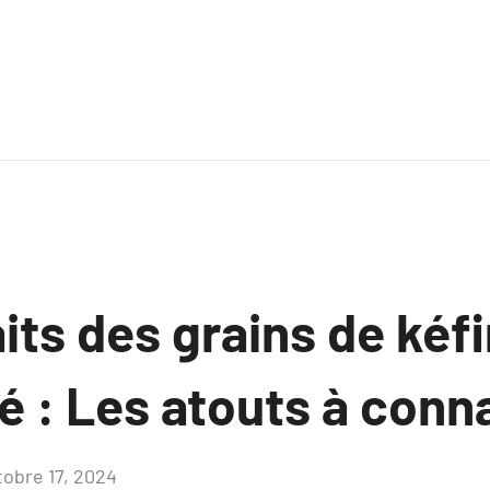
its des grains de kéfi
é : Les atouts à conna
tobre 17, 2024
Aucun