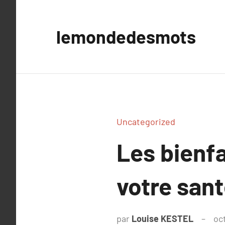
Aller
au
lemondedesmots
contenu
Uncategorized
Les bienfa
votre sant
par
Louise KESTEL
oc