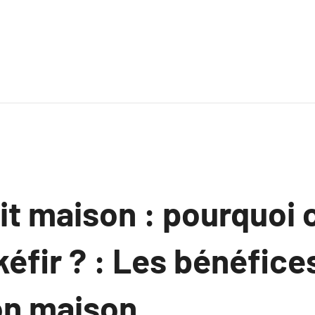
ait maison : pourquoi 
kéfir ? : Les bénéfice
on maison.