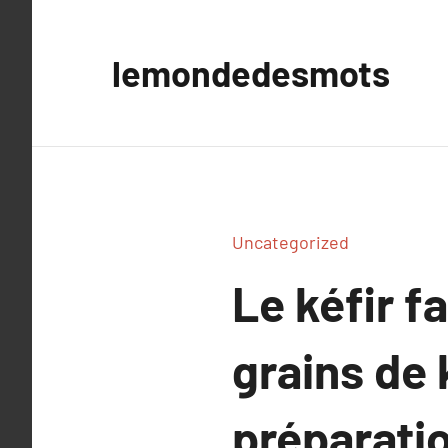
Aller
au
lemondedesmots
contenu
Uncategorized
Le kéfir f
grains de 
préparati