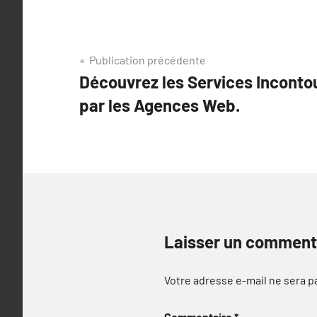
Navigation
Publication précédente
Découvrez les Services Incont
de
par les Agences Web.
l’article
Laisser un comment
Votre adresse e-mail ne sera p
Commentaire
*