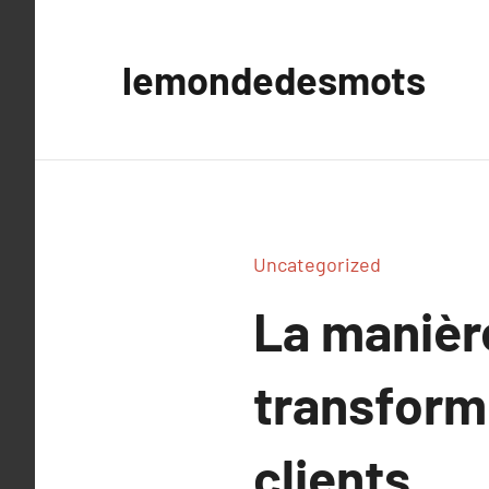
Aller
au
lemondedesmots
contenu
Uncategorized
La manièr
transforme
clients