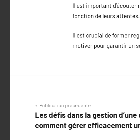
Il est important d’écouter 
fonction de leurs attentes.
Il est crucial de former r
motiver pour garantir un s
Navigation
Publication précédente
Les défis dans la gestion d’une 
de
comment gérer efficacement un
l’article