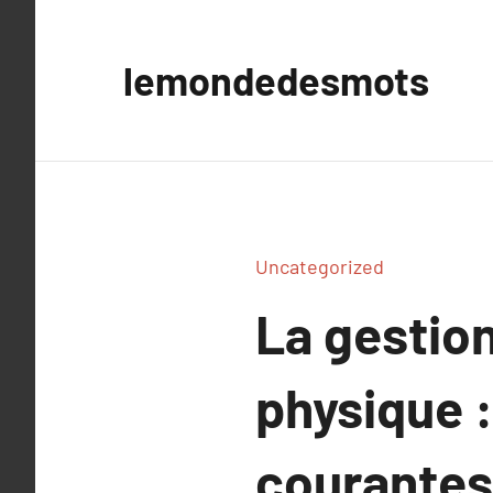
Aller
au
lemondedesmots
contenu
Uncategorized
La gestio
physique 
courantes