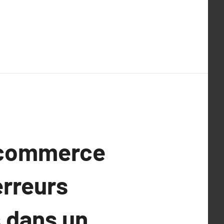
n commerce
erreurs
 dans un