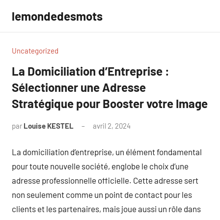
Aller
lemondedesmots
au
contenu
Uncategorized
La Domiciliation d’Entreprise :
Sélectionner une Adresse
Stratégique pour Booster votre Image
par
Louise KESTEL
avril 2, 2024
Aucun
commentaire
La domiciliation d’entreprise, un élément fondamental
pour toute nouvelle société, englobe le choix d’une
adresse professionnelle officielle. Cette adresse sert
non seulement comme un point de contact pour les
clients et les partenaires, mais joue aussi un rôle dans