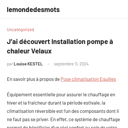
Aller
lemondedesmots
au
contenu
Uncategorized
J’ai découvert Installation pompe à
chaleur Velaux
par
Louise KESTEL
septembre 11, 2024
Aucun
commentaire
En savoir plus à propos de
Pose climatisation Eguilles
Équipement essentielle pour assurer le chauffage en
hiver et la fraîcheur durant la période estivale, la
climatisation réversible est l’un des composants dont il
ne faut pas se priver. En effet, ce système de chauffage
permet de bénéficier d’un réel confort au sein de votre