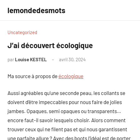
Aller
lemondedesmots
au
contenu
Uncategorized
J’ai découvert écologique
par
Louise KESTEL
avril 30, 2024
Aucun
commentaire
Ma source à propos de
écologique
Aussi agréables qu’une seconde peau, les collants se
doivent d’être impeccables pour nous faire de jolies
jambes. Opaques, semi opaques ou transparents…
encore faut-il savoir lesquels choisir. Alors comment
trouver ceux qui ne filent pas et qui nous garantissent
une parfaite allure ? Avec des boots l’idéal est de porter