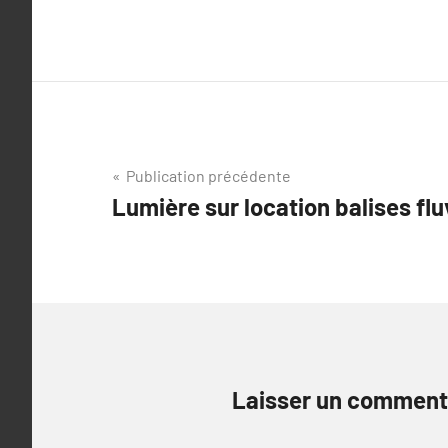
Navigation
Publication précédente
Lumière sur location balises flu
de
l’article
Laisser un comment