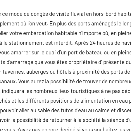
 ce mode de congés de visite fluvial en hors-bord habitab
mplement où l’on veut. En plus des ports aménagés le lon
ller votre embarcation habitable n’importe où, en pleine
le stationnement est interdit. Après 24 heures de navi
vous amarrer sur le quai d’un port de bateau ou en plein
s d’amarrage que vous êtes propriétaire d’ présente d
r tavernes, auberges ou hôtels à proximité des ports de
 canaux. Vous aurez la possibilité de trouver de nombreu
s indiquera les nombreux lieux touristiques à ne pas déc
és et les différents positions de alimentation en eau p
: pouvoir aller au sable des tutos d’eau au calme et dis
voir la possibilité de retourner à la société la séance d’u
 vous n’avez pas encore décidé si vous souhaitez les voi