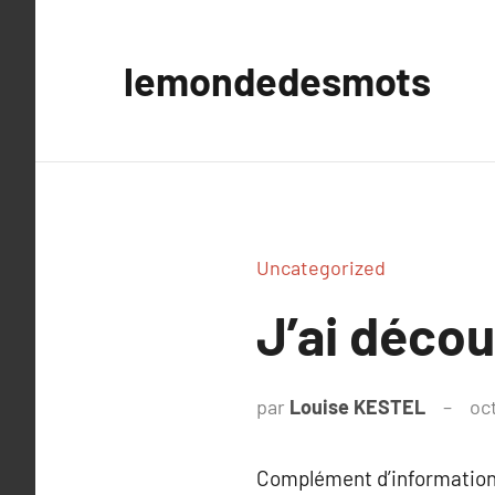
Aller
au
lemondedesmots
contenu
Uncategorized
J’ai déco
par
Louise KESTEL
oc
Complément d’information