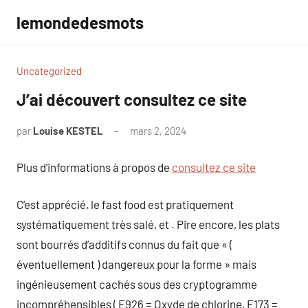
Aller
lemondedesmots
au
contenu
Uncategorized
J’ai découvert consultez ce site
par
Louise KESTEL
mars 2, 2024
Aucun
commentaire
Plus d’informations à propos de
consultez ce site
C’est apprécié, le fast food est pratiquement
systématiquement très salé, et . Pire encore, les plats
sont bourrés d’additifs connus du fait que « (
éventuellement ) dangereux pour la forme » mais
ingénieusement cachés sous des cryptogramme
incompréhensibles ( E926 = Oxyde de chlorine, E173 =