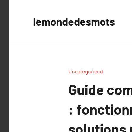
Aller
au
lemondedesmots
contenu
Uncategorized
Guide com
: fonction
solutions