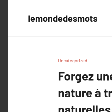
Aller
au
lemondedesmots
contenu
Uncategorized
Forgez une
nature à t
naturelles