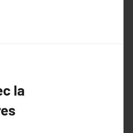
c la
res