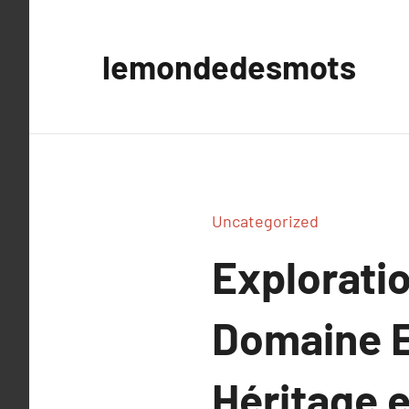
Aller
au
lemondedesmots
contenu
Uncategorized
Exploratio
Domaine E
Héritage 