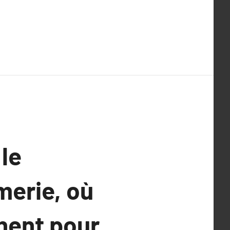
 le
merie, où
nent pour