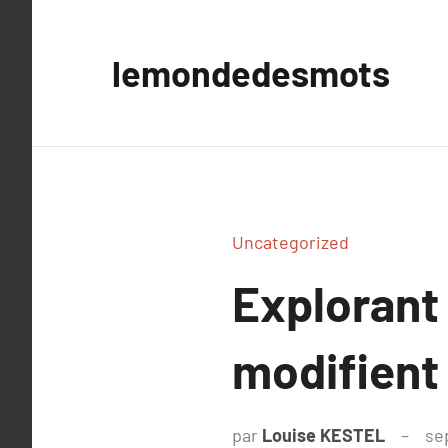
Aller
au
lemondedesmots
contenu
Uncategorized
Explorant
modifient 
par
Louise KESTEL
se