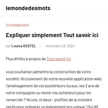
Aller
lemondedesmots
au
contenu
Uncategorized
Expliquer simplement Tout savoir ici
par
Louise KESTEL
novembre 28, 2024
Aucun
commentaire
Plus d’infos à propos de
Tout savoir ici
vous souhaitez admettre la construction de votre
société, l’écoulement de votre nouvelle application web,
l’aménagement de vos postérieurs locaux, les 3 ans de
votre compagnie ou réunir vos acheteurs pour les
remercier ? Ni une, ni deux : profitez de la moindre
neufs pour préparer un événement pro unique ! Qui dit