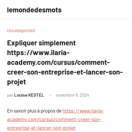
Aller
lemondedesmots
au
contenu
Uncategorized
Expliquer simplement
https://www.ilaria-
academy.com/cursus/comment-
creer-son-entreprise-et-lancer-son-
projet
par
Louise KESTEL
novembre 9, 2024
Aucun
commentaire
En savoir plus à propos de
https://www.ilaria-
academy.com/cursus/comment-creer-son-
entreprise-et-lancer-son-projet