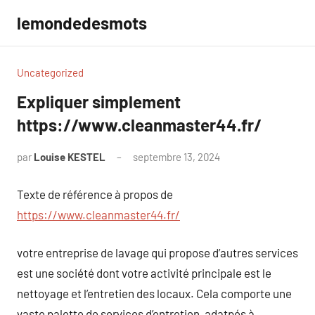
Aller
lemondedesmots
au
contenu
Uncategorized
Expliquer simplement
https://www.cleanmaster44.fr/
par
Louise KESTEL
septembre 13, 2024
Aucun
commentaire
Texte de référence à propos de
https://www.cleanmaster44.fr/
votre entreprise de lavage qui propose d’autres services
est une société dont votre activité principale est le
nettoyage et l’entretien des locaux. Cela comporte une
vaste palette de services d’entretien, adatpés à