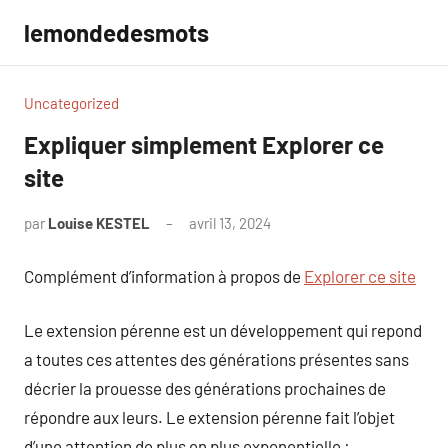
Aller
lemondedesmots
au
contenu
Uncategorized
Expliquer simplement Explorer ce
site
par
Louise KESTEL
avril 13, 2024
Aucun
commentaire
Complément d’information à propos de
Explorer ce site
Le extension pérenne est un développement qui repond
a toutes ces attentes des générations présentes sans
décrier la prouesse des générations prochaines de
répondre aux leurs. Le extension pérenne fait l’objet
d’une attention de plus en plus exponentielle :