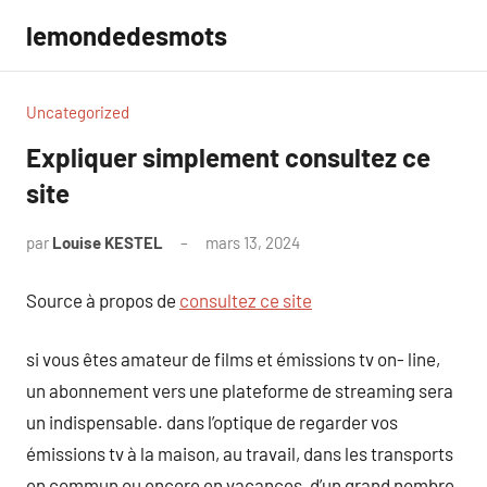
Aller
lemondedesmots
au
contenu
Uncategorized
Expliquer simplement consultez ce
site
par
Louise KESTEL
mars 13, 2024
Aucun
commentaire
Source à propos de
consultez ce site
si vous êtes amateur de films et émissions tv on- line,
un abonnement vers une plateforme de streaming sera
un indispensable. dans l’optique de regarder vos
émissions tv à la maison, au travail, dans les transports
en commun ou encore en vacances, d’un grand nombre