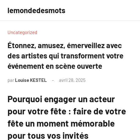
Aller
lemondedesmots
au
contenu
Uncategorized
Étonnez, amusez, émerveillez avec
des artistes qui transforment votre
événement en scène ouverte
par
Louise KESTEL
avril 28, 2025
Aucun
commentaire
Pourquoi engager un acteur
pour votre fête : faire de votre
fête un moment mémorable
pour tous vos invités