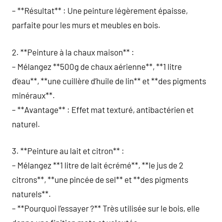
– **Résultat** : Une peinture légèrement épaisse,
parfaite pour les murs et meubles en bois.
2. **Peinture à la chaux maison** :
– Mélangez **500g de chaux aérienne**, **1 litre
d’eau**, **une cuillère d’huile de lin** et **des pigments
minéraux**.
– **Avantage** : Effet mat texturé, antibactérien et
naturel.
3. **Peinture au lait et citron** :
– Mélangez **1 litre de lait écrémé**, **le jus de 2
citrons**, **une pincée de sel** et **des pigments
naturels**.
– **Pourquoi l’essayer ?** Très utilisée sur le bois, elle