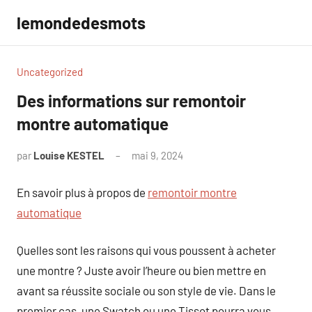
Aller
lemondedesmots
au
contenu
Uncategorized
Des informations sur remontoir
montre automatique
par
Louise KESTEL
mai 9, 2024
Aucun
commentaire
En savoir plus à propos de
remontoir montre
automatique
Quelles sont les raisons qui vous poussent à acheter
une montre ? Juste avoir l’heure ou bien mettre en
avant sa réussite sociale ou son style de vie. Dans le
premier cas, une Swatch ou une Tissot pourra vous