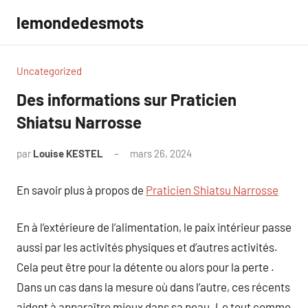
Aller
lemondedesmots
au
contenu
Uncategorized
Des informations sur Praticien
Shiatsu Narrosse
par
Louise KESTEL
mars 26, 2024
Aucun
commentaire
En savoir plus à propos de
Praticien Shiatsu Narrosse
En à l’extérieure de l’alimentation, le paix intérieur passe
aussi par les activités physiques et d’autres activités.
Cela peut être pour la détente ou alors pour la perte .
Dans un cas dans la mesure où dans l’autre, ces récents
aident à apparaître mieux dans sa peau. Le tout comme