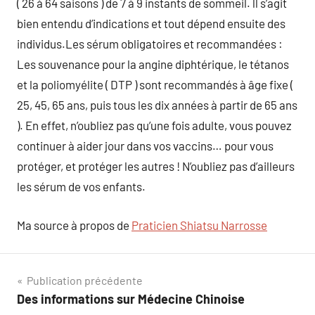
( 26 à 64 saisons ) de 7 à 9 instants de sommeil. ll s’agit
bien entendu d’indications et tout dépend ensuite des
individus.Les sérum obligatoires et recommandées :
Les souvenance pour la angine diphtérique, le tétanos
et la poliomyélite ( DTP ) sont recommandés à âge fixe (
25, 45, 65 ans, puis tous les dix années à partir de 65 ans
). En effet, n’oubliez pas qu’une fois adulte, vous pouvez
continuer à aider jour dans vos vaccins… pour vous
protéger, et protéger les autres ! N’oubliez pas d’ailleurs
les sérum de vos enfants.
Ma source à propos de
Praticien Shiatsu Narrosse
Navigation
Publication précédente
Des informations sur Médecine Chinoise
de