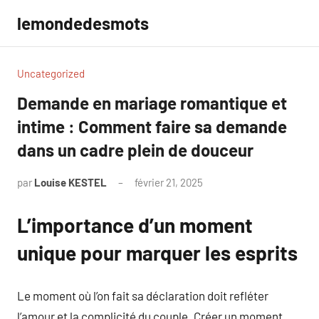
Aller
lemondedesmots
au
contenu
Uncategorized
Demande en mariage romantique et
intime : Comment faire sa demande
dans un cadre plein de douceur
par
Louise KESTEL
février 21, 2025
Aucun
commentaire
L’importance d’un moment
unique pour marquer les esprits
Le moment où l’on fait sa déclaration doit refléter
l’amour et la complicité du couple. Créer un moment