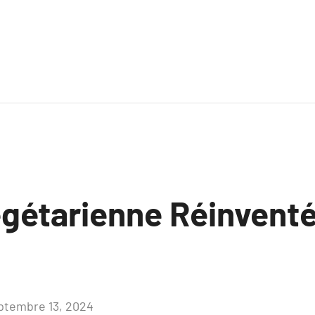
égétarienne Réinvent
ptembre 13, 2024
Aucun