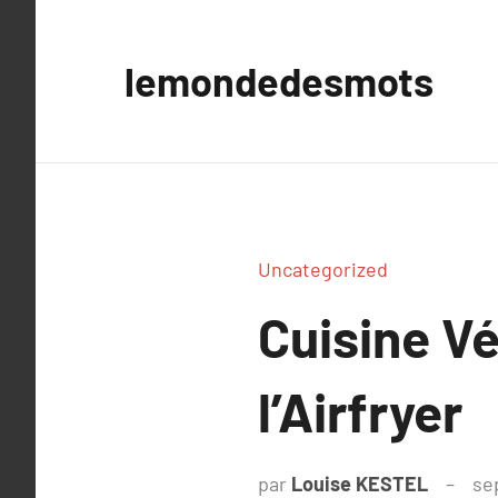
Aller
au
lemondedesmots
contenu
Uncategorized
Cuisine V
l’Airfryer
par
Louise KESTEL
se