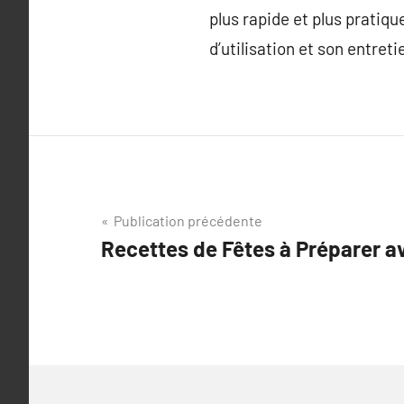
plus rapide et plus pratiq
d’utilisation et son entret
Navigation
Publication précédente
Recettes de Fêtes à Préparer ave
de
l’article