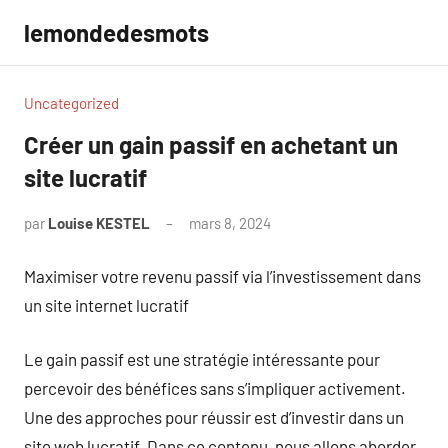
Aller
lemondedesmots
au
contenu
Uncategorized
Créer un gain passif en achetant un
site lucratif
par
Louise KESTEL
mars 8, 2024
Aucun
commentaire
Maximiser votre revenu passif via l’investissement dans
un site internet lucratif
Le gain passif est une stratégie intéressante pour
percevoir des bénéfices sans s’impliquer activement.
Une des approches pour réussir est d’investir dans un
site web lucratif. Dans ce contenu, nous allons aborder