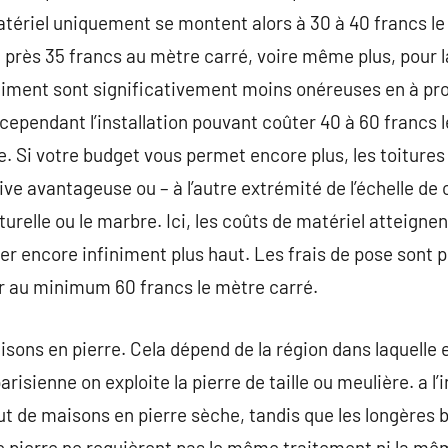
atériel uniquement se montent alors à 30 à 40 francs le 
près 35 francs au mètre carré, voire même plus, pour l
iment sont significativement moins onéreuses en à prop
 cependant l’installation pouvant coûter 40 à 60 francs 
re. Si votre budget vous permet encore plus, les toiture
ive avantageuse ou – à l’autre extrémité de l’échelle de 
urelle ou le marbre. Ici, les coûts de matériel atteigne
er encore infiniment plus haut. Les frais de pose sont p
 au minimum 60 francs le mètre carré.
aisons en pierre. Cela dépend de la région dans laquelle e
risienne on exploite la pierre de taille ou meulière. a l’
ut de maisons en pierre sèche, tandis que les longères 
e pierre ne requièrent pas le même traitement ni la mê