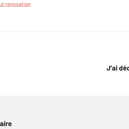
ut renovation
J’ai de
aire