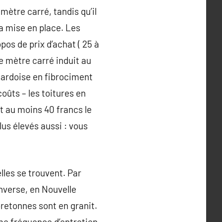
mètre carré, tandis qu’il
a mise en place. Les
os de prix d’achat ( 25 à
le mètre carré induit au
s ardoise en fibrociment
coûts – les toitures en
nt au moins 40 francs le
lus élevés aussi : vous
lles se trouvent. Par
inverse, en Nouvelle
bretonnes sont en granit.
me fréquence d’entretien.