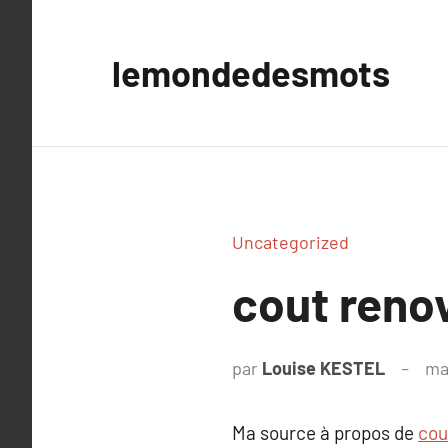
Aller
au
lemondedesmots
contenu
Uncategorized
cout renov
par
Louise KESTEL
ma
Ma source à propos de
cou