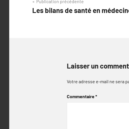
Navigation
Publication précédente
Les bilans de santé en médecine
de
l’article
Laisser un comment
Votre adresse e-mail ne sera p
Commentaire
*