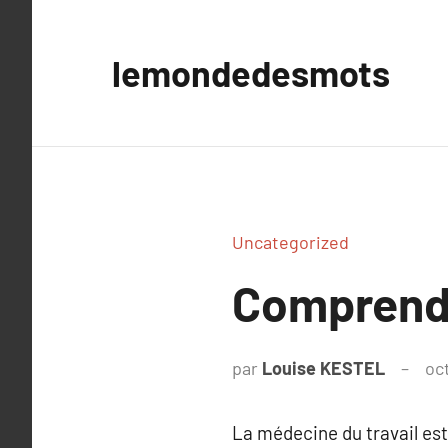
Aller
au
lemondedesmots
contenu
Uncategorized
Comprendr
par
Louise KESTEL
oc
La médecine du travail est 