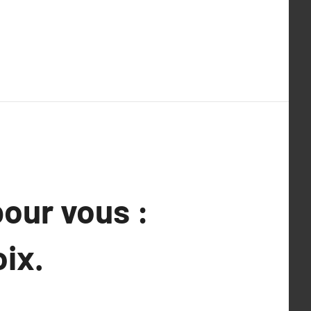
our vous :
oix.