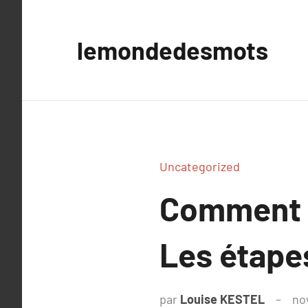
Aller
au
lemondedesmots
contenu
Uncategorized
Comment t
Les étapes
par
Louise KESTEL
no