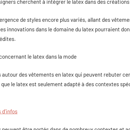
esigners cherchent à intégrer le latex dans des création
mergence de styles encore plus variés, allant des vêteme
Les innovations dans le domaine du latex pourraient do
édites.
concernant le latex dans la mode
s autour des vêtements en latex qui peuvent rebuter cer
 que le latex est seulement adapté à des contextes spé
 d’infos
peuvent être portés dans de nombreux contextes et ad