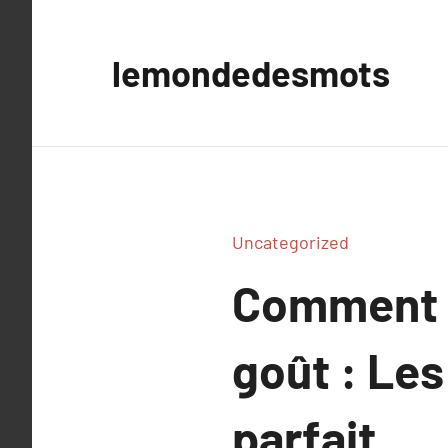
Aller
au
lemondedesmots
contenu
Uncategorized
Comment s’
goût : Le
parfait.