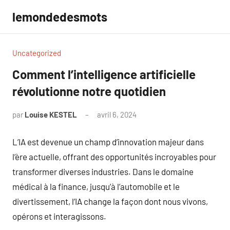
Aller
lemondedesmots
au
contenu
Uncategorized
Comment l’intelligence artificielle
révolutionne notre quotidien
par
Louise KESTEL
avril 6, 2024
Aucun
commentaire
L’IA est devenue un champ d’innovation majeur dans
l’ère actuelle, offrant des opportunités incroyables pour
transformer diverses industries. Dans le domaine
médical à la finance, jusqu’à l’automobile et le
divertissement, l’IA change la façon dont nous vivons,
opérons et interagissons.