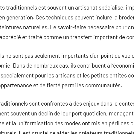
s traditionnels est souvent un artisanat spécialisé, im
n génération. Ces techniques peuvent inclure la broderi
de teintures naturelles. Le savoir-faire nécessaire pour 
apprécié et traité comme un transfert important de c
s ne sont pas seulement importants d’un point de vue cu
nomie. Dans de nombreux cas, ils contribuent à l’économi
 spécialement pour les artisans et les petites entités co
’appartenance et de fierté parmi les communautés.
raditionnels sont confrontés à des enjeux dans le contex
nent souvent un déclin de leur port quotidien, menaçant 
se et la uniformisation des modes ont mis en péril ces c
turels, il est crucial de aider les créateurs traditionne