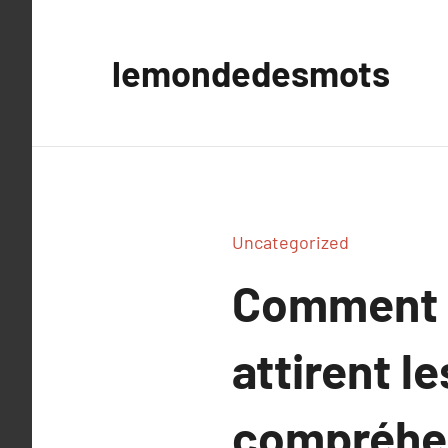
Aller
au
lemondedesmots
contenu
Uncategorized
Comment l
attirent le
compréhen