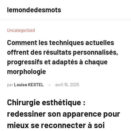
Aller
lemondedesmots
au
contenu
Uncategorized
Comment les techniques actuelles
offrent des résultats personnalisés,
progressifs et adaptés à chaque
morphologie
par
Louise KESTEL
avril 16, 2025
Aucun
commentaire
Chirurgie esthétique :
redessiner son apparence pour
mieux se reconnecter à soi