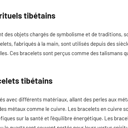
commentaire
rituels tibétains
nt des objets chargés de symbolisme et de traditions, s
celets, fabriqués à la main, sont utilisés depuis des siè
elles. Ces bracelets sont perçus comme des talismans q
elets tibétains
és avec différents matériaux, allant des perles aux mét
 des métaux comme le cuivre. Les bracelets en cuivre s
iques sur la santé et l’équilibre énergétique. Les brace
 le quartz sont souvent portés pour leurs vertus spiritu