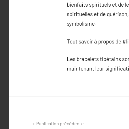
bienfaits spirituels et de 
spirituelles et de guériso
symbolisme.
Tout savoir à propos de #l
Les bracelets tibétains so
maintenant leur significati
Navigation
Publication précédente