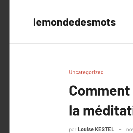
Aller
au
lemondedesmots
contenu
Uncategorized
Comment l
la méditat
par
Louise KESTEL
no