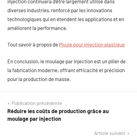
injection continuera d’être largement utilisé dans
diverses industries, renforcé par les innovations
technologiques qui en étendent les applications et en
améliorent la performance.
Tout savoir à propos de
Moule pour injection plastique
En conclusion, le moulage par injection est un pilier de
la fabrication moderne, offrant efficacité et précision
pour la production de masse.
Navigation
Publication précédente
Réduire les coûts de production grâce au
de
moulage par injection
l’article
Article suivant